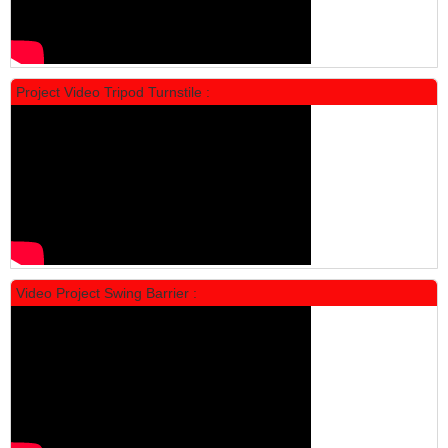
Project Video Tripod Turnstile :
Locker Standar Alba 4 Doors
Rp 1.600.000
2.002.000
Video Project Swing Barrier :
Locker Standar Alba 3 Doors
Rp 1.525.000
1.892.000