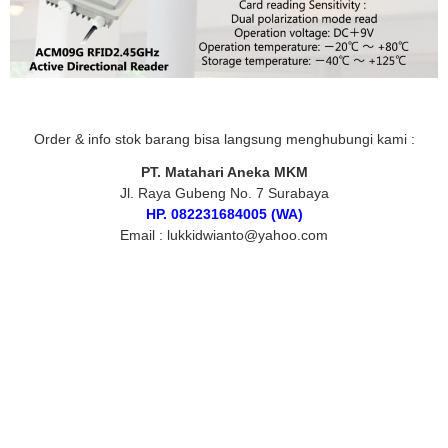
Order & info stok barang bisa langsung menghubungi kami :
PT. Matahari Aneka MKM
Jl. Raya Gubeng No. 7 Surabaya
HP. 082231684005 (WA)
Email : lukkidwianto@yahoo.com
tags :
RFID ACM09G UHF Long Range Reader (Aktif), jual RFID
ACM09G UHF, harga RFID ACM09G UHF, supplier RFID ACM09G
UHF, distributor RFID ACM09G UHF, agen RFID ACM09G UHF,
toko RFID ACM09G UHF, authorized dealer RFID ACM09G UHF,
RFID ACM09G UHF Surabaya, jual RFID ACM09G UHF surabaya,
harga RFID ACM09G UHF surabaya, RFID ACM09G UHF murah,
jual RFID ACM09G UHF murah, harga RFID ACM09G UHF murah