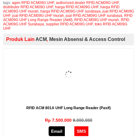
tags:
agen RFID ACM09G UHF
,
authorized dealer RFID ACM09G UHF
,
distributor RFID ACM09G UHF
,
harga RFID ACM09G UHF
,
harga RFID
ACM09G UHF murah
,
harga RFID ACM09G UHF surabaya
,
jual RFID ACM09G
UHF
,
jual RFID ACM09G UHF murah
,
jual RFID ACM09G UHF surabaya
,
RFID
ACM09G UHF Long Range Reader (Aktif)
,
RFID ACM09G UHF murah
,
RFID
ACM09G UHF Surabaya
,
supplier RFID ACM09G UHF
,
toko RFID ACM09G
UHF
Produk Lain
ACM
,
Mesin Absensi & Access Control
RFID ACM 801A UHF Long Range Reader (Pasif)
Rp 7.500.000
9.000.000
Email
SMS