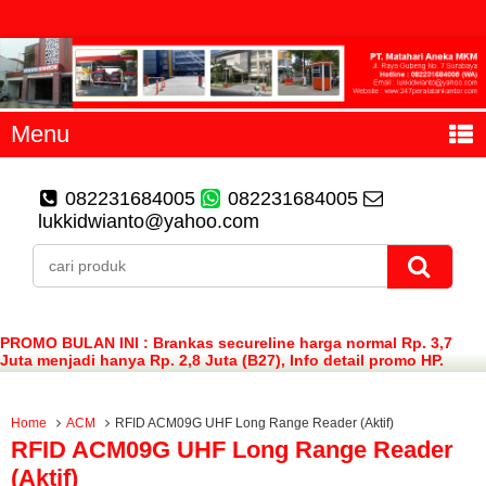
Menu
082231684005
082231684005
lukkidwianto@yahoo.com
PROMO BULAN INI : Brankas secureline harga normal Rp. 3,7
Juta menjadi hanya Rp. 2,8 Juta (B27), Info detail promo HP.
082231684005 (WA)
Home
ACM
RFID ACM09G UHF Long Range Reader (Aktif)
RFID ACM09G UHF Long Range Reader
(Aktif)