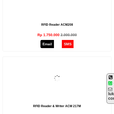
RFID Reader ACM208
Rp 1.750.000
2.000.000
Email
SMS
lu
co
RFID Reader & Writer ACM 217M