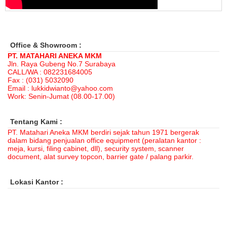
Office & Showroom :
PT. MATAHARI ANEKA MKM
Jln. Raya Gubeng No.7 Surabaya
CALL/WA : 082231684005
Fax : (031) 5032090
Email : lukkidwianto@yahoo.com
Work: Senin-Jumat (08.00-17.00)
Tentang Kami :
PT. Matahari Aneka MKM berdiri sejak tahun 1971 bergerak
dalam bidang penjualan office equipment (peralatan kantor :
meja, kursi, filing cabinet, dll), security system, scanner
document, alat survey topcon, barrier gate / palang parkir.
Lokasi Kantor :