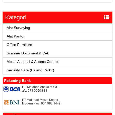
Kategori
Alat Surveying
Alat Kantor
Office Furniture
Scanner Document & Cek
Mesin Absensi & Access Control
Security Gate (Palang Parkir)
Rekening Bank
PT. Matahari Aneka MKM -
a/c. 673 0660 888
PT Matahari Mesin Kantor
Modern - a/c. 004 983 9449