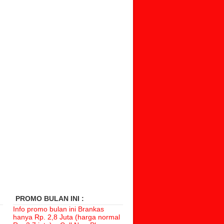
PROMO BULAN INI :
Info promo bulan ini Brankas
hanya
Rp. 2,8 Juta (harga normal