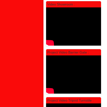
Video Showroom :
Locker Standar Alba 5 Doors
Rp 1.750.000
2.200.000
Project Video Barrier Gate :
PROMO
Project Video Tripod Turnstile :
Locker Standar Alba 4 Doors