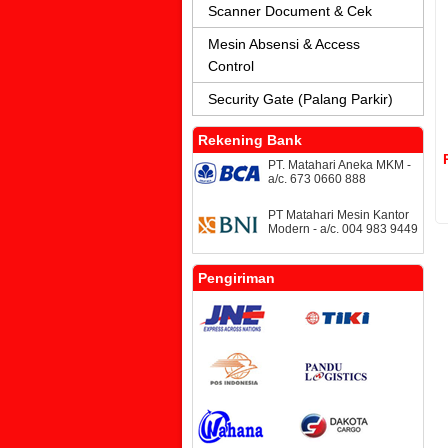
Scanner Document & Cek
Mesin Absensi & Access
Control
Security Gate (Palang Parkir)
Rekening Bank
PT. Matahari Aneka MKM -
a/c. 673 0660 888
PT Matahari Mesin Kantor
Modern - a/c. 004 983 9449
Pengiriman