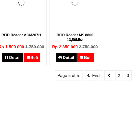
RFID Reader ACM207H
RFID Reader MS 8800
13,56Mhz
Rp 1.500.000
1.750.000
Rp 2.350.000
2.750.000
Detail
Beli
Detail
Beli
Page 5 of 5:
First
2
3