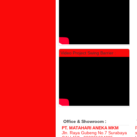
Rp 1.600.000
2.002.000
Video Project Swing Barrier :
Locker Standar Alba 3 Doors
Rp 1.525.000
1.892.000
Office & Showroom :
PT. MATAHARI ANEKA MKM
Jln. Raya Gubeng No.7 Surabaya