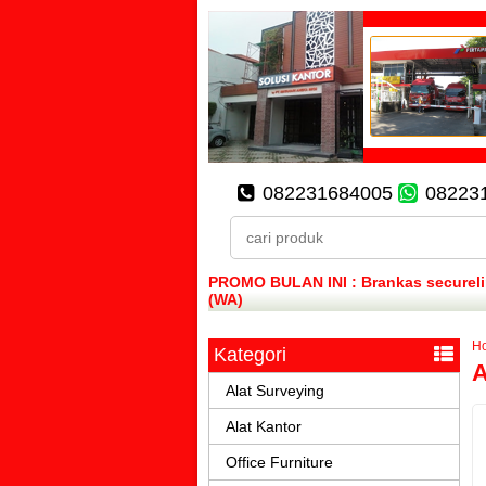
082231684005
08223
PROMO BULAN INI : Brankas secureline
(WA)
H
Kategori
A
Alat Surveying
Alat Kantor
Office Furniture