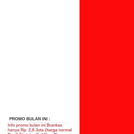
PROMO BULAN INI :
Info promo bulan ini Brankas
hanya
Rp. 2,8 Juta (harga normal