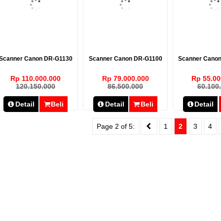
Scanner Canon DR-G1130
Scanner Canon DR-G1100
Scanner Cano
Rp 110.000.000
Rp 79.000.000
Rp 55.00
120.150.000
86.500.000
60.100
Detail
Beli
Detail
Beli
Detail
Page 2 of 5:
1
2
3
4