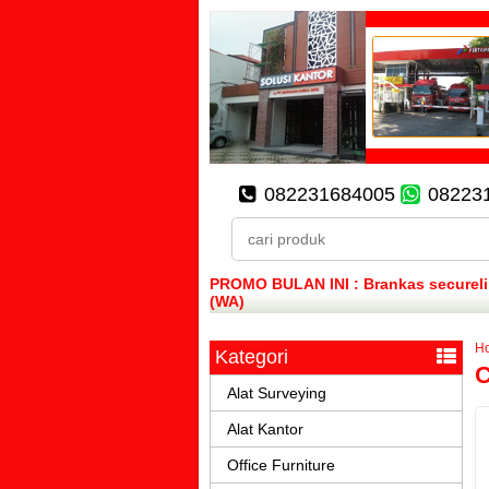
082231684005
08223
PROMO BULAN INI : Brankas secureline
(WA)
H
Kategori
C
Alat Surveying
Alat Kantor
Office Furniture