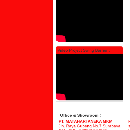
Rp 1.600.000
2.002.000
Video Project Swing Barrier :
Locker Standar Alba 3 Doors
Rp 1.525.000
1.892.000
Office & Showroom :
PT. MATAHARI ANEKA MKM
Jln. Raya Gubeng No.7 Surabaya