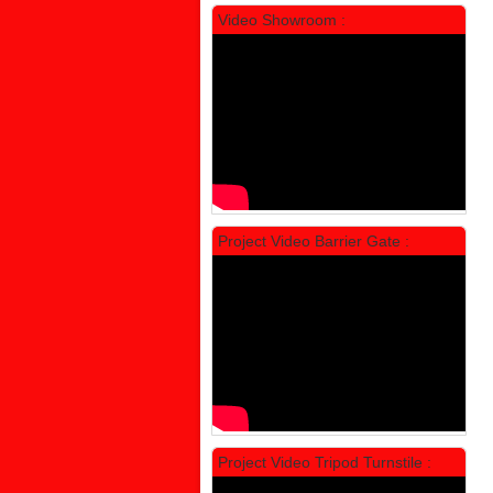
Video Showroom :
Locker Standar Alba 5 Doors
Rp 1.750.000
2.200.000
Project Video Barrier Gate :
PROMO
Project Video Tripod Turnstile :
Locker Standar Alba 4 Doors