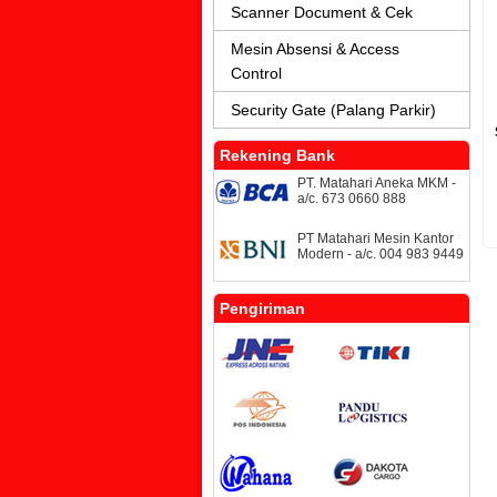
Scanner Document & Cek
Mesin Absensi & Access
Control
Security Gate (Palang Parkir)
Rekening Bank
PT. Matahari Aneka MKM -
a/c. 673 0660 888
PT Matahari Mesin Kantor
Modern - a/c. 004 983 9449
Pengiriman