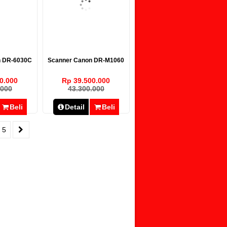
n DR-6030C
Scanner Canon DR-M1060
0.000
Rp 39.500.000
.000
43.300.000
Beli
Detail
Beli
5